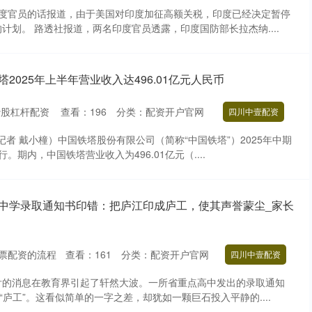
印度官员的话报道，由于美国对印度加征高额关税，印度已经决定暂停
计划。 路透社报道，两名印度官员透露，印度国防部长拉杰纳....
2025年上半年营业收入达496.01亿元人民币
炒股杠杆配资
查看：
196
分类：
配资开户官网
四川中壹配资
记者 戴小橦）中国铁塔股份有限公司（简称“中国铁塔”）2025年中期
。期内，中国铁塔营业收入为496.01亿元（....
点中学录取通知书印错：把庐江印成庐工，使其声誉蒙尘_家长
票配资的流程
查看：
161
分类：
配资开户官网
四川中壹配资
舌的消息在教育界引起了轩然大波。一所省重点高中发出的录取通知
“庐工”。这看似简单的一字之差，却犹如一颗巨石投入平静的....