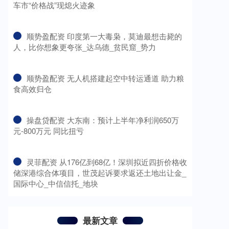
车市“价格战”现熄火迹象
​顺势盈配资 印度第一大毒枭，莫迪最想击毙的
人，比你想象更夸张_达乌德_贫民窟_势力
​顺势盈配资 无人机搭建起空中转运通道 助力粮
食高效归仓
​操盘贷配资 大东南：预计上半年净利润650万
元-800万元 同比扭亏
​灵菲配资 从176亿到68亿！深圳拟近四折价格收
储深港综合体项目，世茂起诉要求返还土地出让金_
国际中心_中信信托_地块
最新文章