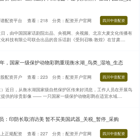
靠谱配资平台
查看：
218
分类：
配资开户官网
四川中壹配资
近日，由中国国家话剧院出品、央视网、央视频、北京大麦文化传播有
化科技有限公司联合出品的音乐话剧《受到召唤·敦煌》在甘肃....
5年，国家一级保护动物彩鹮重现衡水湖_鸟类_湿地_生态
炒股配资开户
查看：
223
分类：
配资开户官网
四川中壹配资
道）近日，从衡水湖国家级自然保护区传来好消息，工作人员在开展鸟
提供的珍贵影像 —— 一只国家一级保护动物彩鹮在适宜水域....
员：印防长取消访美 暂不买美国武器_关税_暂停_采购
线上正规配资
查看：
227
分类：
配资开户官网
四川中壹配资