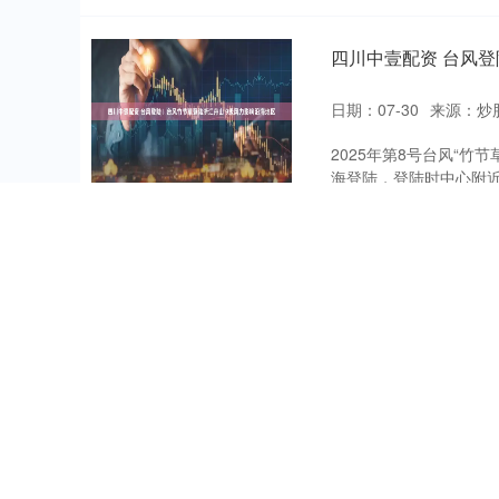
四川中壹配资 台风登
日期：07-30
来源：炒
2025年第8号台风“竹
海登陆，登陆时中心附近最
四川中壹配资 乾隆皇
_尚尧_荷花
日期：07-26
来源：网
“接天莲叶无穷碧，映日
成了一幅美妙的画卷。荷
四川中壹配资 从东京到