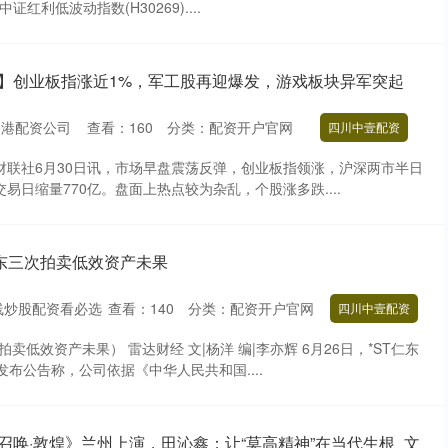
证红利低波动指数(H30269)....
报】创业板指涨近1%，军工股再迎爆发，游戏板块异军突起
香港配资公司
查看：
160
分类：
配资开户官网
四川中壹配资
财联社6月30日讯，市场早盘震荡反弹，创业板指领涨，沪深两市半日
交易日缩量770亿。盘面上热点较为杂乱，个股涨多跌....
仁东三次拍卖低效资产未果
线炒股配资看必选
查看：
140
分类：
配资开户官网
四川中壹配资
拍卖低效资产未果） 雷达财经 文|杨洋 编|李亦辉 6月26日，*ST仁东
）发布公告称，公司依据《中华人民共和国....
召唤·敦煌》兰州上演，田沁鑫：让“莫高精神”在当代生根_文