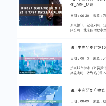
化_演出_话剧
日期：06-30
来源：
新京报讯（记者刘臻）
限公司、北京国话数字文
四川中壹配资 时隔1
日期：08-13
来源：
搜狐城市衡水（张昊报
类监测时，收到热心影友
四川中壹配资 印度官
日期：08-09
来源：