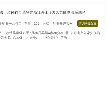
陆！台风竹节草登陆浙江舟山 9级风力影响沿海地区
股配资平台排名
查看：
206
分类：
配资开户官网
四川中壹配资
节草”（热带风暴级）于7月30日早晨4点30分在浙江省舟山市朱家尖岛沿
大风力达9级（23米/秒），中心最低气压为....
帝赐名！传统鲁菜“荷香酥鱼”，连骨带刺，入口即化！_荷叶
上正规实盘配资网站
查看：
230
分类：
配资开户官网
四川中壹配资
荷花别样红” 此时正是荷花盛开的美好时节，绚丽的花朵竞相绽放，形
花的美丽绝不是孤立的存在，正是与周围的荷叶相映衬，还....
常州&#32;国羽“背靠背”挑战加倍