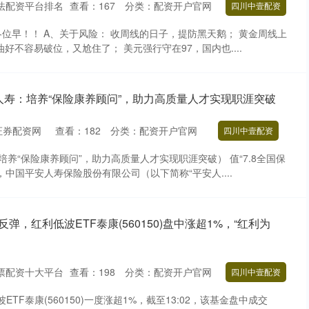
法配资平台排名
查看：
167
分类：
配资开户官网
四川中壹配资
位早！！ A、关于风险： 收周线的日子，提防黑天鹅； 黄金周线上
好不容易破位，又尬住了； 美元强行守在97，国内也....
人寿：培养“保险康养顾问”，助力高质量人才实现职涯突破
证券配资网
查看：
182
分类：
配资开户官网
四川中壹配资
养“保险康养顾问”，助力高质量人才实现职涯突破） 值“7.8全国保
中国平安人寿保险股份有限公司（以下简称“平安人....
弹，红利低波ETF泰康(560150)盘中涨超1%，“红利为
票配资十大平台
查看：
198
分类：
配资开户官网
四川中壹配资
波ETF泰康(560150)一度涨超1%，截至13:02，该基金盘中成交