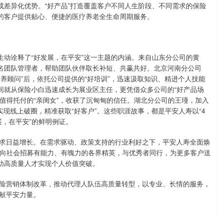
成差异化优势。“好产品”打造覆盖客户不同人生阶段、不同需求的保险
要的客户提供贴心、便捷的医疗养老全生命周期服务。
生动诠释了“好发展，在平安”这一主题的内涵。来自山东分公司的黄
一名团队管理者，帮助团队伙伴取长补短、共赢共好。北京河南分公司
康养顾问”后，依托公司提供的“好培训”，迅速汲取知识、精进个人技能
间就从保险小白迅速成长为展业区主任，更凭借众多公司的“好产品场
中值得托付的“亲闺女”，收获了沉甸甸的信任。湖北分公司的王瑾，加入
实现线上破圈，精准获取“好客户”。这些职涯故事，都是平安人寿以“4
展，在平安”的鲜明例证。
求日益增长。在需求驱动、政策支持的行业利好之下，平安人寿全面焕
面向社会招募有能力、有魄力的各界精英，与优秀者同行，为更多客户送
帮助高质量人才实现个人价值突破。
险营销体制改革，推动代理人队伍高质量转型，以专业、长情的服务，
献平安力量。