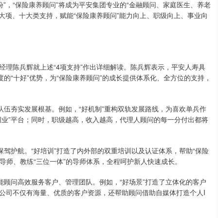
份”，“保险康养顾问”将成为平安集团专业的“金融顾问、家庭医生、养老
级四大项、十大类支持，赋能“保险康养顾问”能力向上、职级向上、事业向
经理陈兵辉就上述“4项支持”作出详细解读。陈兵辉表示，平安人寿具
度的“十好”优势，为“保险康养顾问”的成长提供体系化、全方位的支持，
队伍夯实发展根基。例如，“好机制”重构双轨发展路线，为喜欢单兵作
创业”平台；同时，职级越高，收入越高，代理人顾问的每一分付出都将
保驾护航。“好培训”打造了内外部的双重培训以及认证体系，帮助“保险
、导师、教练“三位一体”的导师体系，全程呵护新人快速成长。
能顾问高效服务客户、管理团队。例如，“好场景”打造了立体化的客户
公司不仅有海量、优质的客户资源，还帮助顾问借助自媒体打造个人I