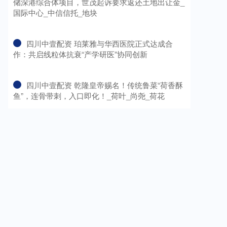
储深港综合体项目，世茂起诉要求返还土地出让金_
国际中心_中信信托_地块
​四川中壹配资 珀莱雅与华西医院正式达成合
作：共启线粒体抗衰“产学研医”协同创新
​四川中壹配资 乾隆皇帝赐名！传统鲁菜“荷香酥
鱼”，连骨带刺，入口即化！_荷叶_尚尧_荷花