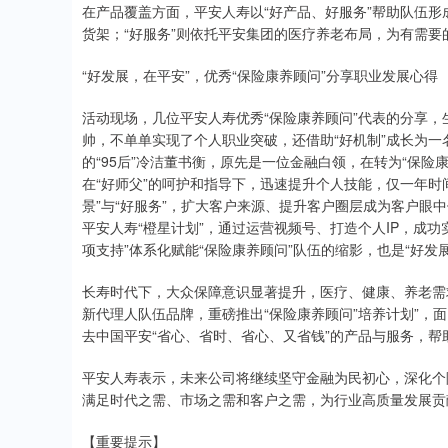
在产品覆盖方面，平安人寿以“好产品、好服务”帮助队伍形
货架；“好服务”则依托平安集团的医疗养老布局，为有需
“好发展，在平安”，优秀“保险康养顾问”分享职业发展心得
活动现场，几位平安人寿优秀“保险康养顾问”代表的分享，
帅，不单单实现了个人职业突破，还借助“好机制”成长为
的“95后”冷洁董书衡，原先是一位金融白领，在转为“保险
在“好师父”的呵护和指导下，迅速提升个人技能，仅一年时
景”与“好服务”，扩大客户来源、提升客户圈层成为客户眼
平安人寿“橙星计划”，通过运营视频号、打造个人IP，成功
项支持”体系化赋能“保险康养顾问”队伍的缩影，也是“好发
长寿时代下，大众保障意识显著提升，医疗、健康、养老需
新代理人队伍品牌，重磅推出“保险康养顾问”培养计划”，
去中国平安“省心、省时、省心、又省钱”的产品与服务，
平安人寿表示，未来公司将继续坚守金融为民初心，深化个
满足时代之需、市场之需和客户之需，为行业高质量发展贡
【重要提示】