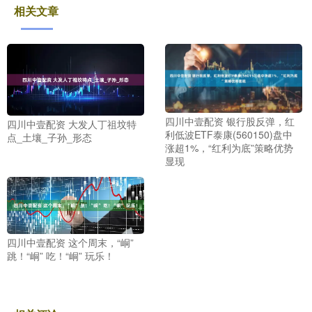
相关文章
四川中壹配资 银行股反弹，红
四川中壹配资 大发人丁祖坟特
利低波ETF泰康(560150)盘中
点_土壤_子孙_形态
涨超1%，“红利为底”策略优势
显现
四川中壹配资 这个周末，“峒”
跳！“峒” 吃！“峒” 玩乐！