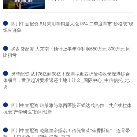
​四川中壹配资 6月乘用车销量大涨18% 二季度车市“价格战”现
熄火迹象
​操盘贷配资 大东南：预计上半年净利润650万元-800万元 同
比扭亏
​灵菲配资 从176亿到68亿！深圳拟近四折价格收储深港综合
体项目，世茂起诉要求返还土地出让金_国际中心_中信信托_地
块
​四川中壹配资 珀莱雅与华西医院正式达成合作：共启线粒体
抗衰“产学研医”协同创新
​四川中壹配资 乾隆皇帝赐名！传统鲁菜“荷香酥鱼”，连骨带
刺，入口即化！_荷叶_尚尧_荷花