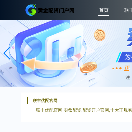
首页
联
联丰优配官网
联丰优配官网,实盘配资,配资开户官网,十大正