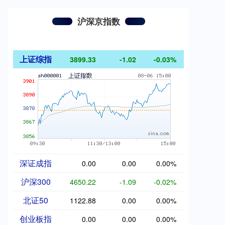
沪深京指数
上证综指
3899.33
-1.02
-0.03%
深证成指
0.00
0.00
0.00%
沪深300
4650.22
-1.09
-0.02%
北证50
1122.88
0.00
0.00%
创业板指
0.00
0.00
0.00%