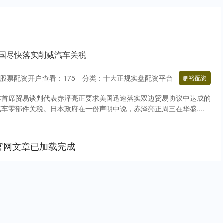
美国尽快落实削减汽车关税
股票配资开户
查看：
175
分类：
十大正规实盘配资平台
驷裕配资
本首席贸易谈判代表赤泽亮正要求美国迅速落实双边贸易协议中达成的
车零部件关税。日本政府在一份声明中说，赤泽亮正周三在华盛....
官网文章已加载完成