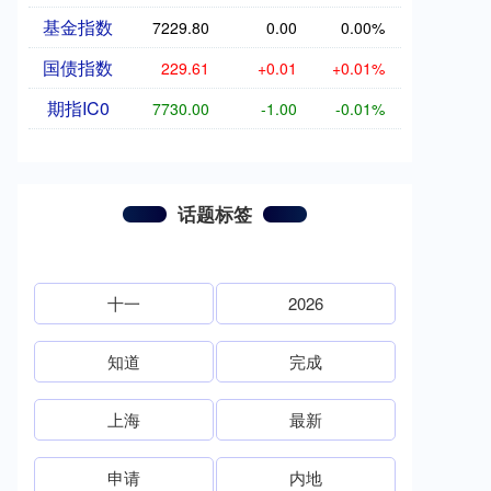
基金指数
7229.80
0.00
0.00%
国债指数
229.61
+0.01
+0.01%
期指IC0
7730.00
-1.00
-0.01%
话题标签
十一
2026
知道
完成
上海
最新
申请
内地