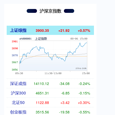
沪深京指数
上证综指
3900.35
+21.92
+0.57%
深证成指
14110.12
-34.08
-0.24%
沪深300
4651.31
-6.85
-0.15%
北证50
1122.88
+3.42
+0.30%
创业板指
3515.56
-19.58
-0.55%