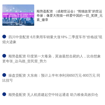
顺势盈配资 （成都世运会）“熊猫故里”的世运
奇缘：像爱大熊猫一样爱中国的一切_奖牌_元
素_徽章
​四川中壹配资 6月乘用车销量大涨18% 二季度车市“价格战”现
熄火迹象
​顺势盈配资 印度第一大毒枭，莫迪最想击毙的人，比你想象
更夸张_达乌德_贫民窟_势力
​操盘贷配资 大东南：预计上半年净利润650万元-800万元 同
比扭亏
​顺势盈配资 无人机搭建起空中转运通道 助力粮食高效归仓