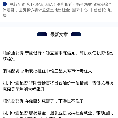
​灵菲配资 从176亿到68亿！深圳拟近四折价格收储深港综合
体项目，世茂起诉要求返还土地出让金_国际中心_中信信托_地
块
最新文章
顺盈通配资 宁波银行：独立董事陈信元、韩洪灵任职资格已
获核准
驷裕配资 赵鹏获批担任中银三星人寿审计责任人
四川中壹配资 特朗普扬言将出台油价干预措施，雪佛龙与埃
克森美孚利润大幅飙升
顺势盈配资 存储巨头赚翻了，下游扛不住了
四川中壹配资 鹏扬基金：服务业是吸纳社会就业、带动居民