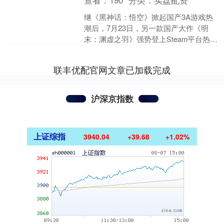
查看：
190
分类：
实盘配资
继《黑神话：悟空》掀起国产3A游戏热
潮后，7月23日，另一款国产大作《明
末：渊虚之羽》强势登上Steam平台热销
榜，再次证明了国产硬核游戏在全球市
场的号召力，游....
联丰优配官网文章已加载完成
沪深京指数
上证综指
3940.04
+39.68
+1.02%