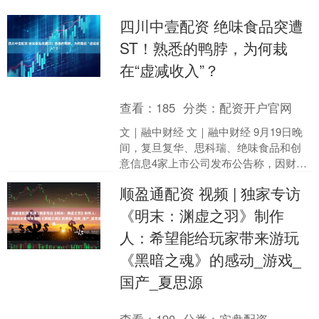
四川中壹配资 绝味食品突遭
ST！熟悉的鸭脖，为何栽
在“虚减收入”？
查看：
185
分类：
配资开户官网
文｜融中财经 文｜融中财经 9月19日晚
间，复旦复华、思科瑞、绝味食品和创
意信息4家上市公司发布公告称，因财务
造假，公司股票将被实施其他风险警
顺盈通配资 视频 | 独家专访
示。四家公司同日戴....
《明末：渊虚之羽》制作
人：希望能给玩家带来游玩
《黑暗之魂》的感动_游戏_
国产_夏思源