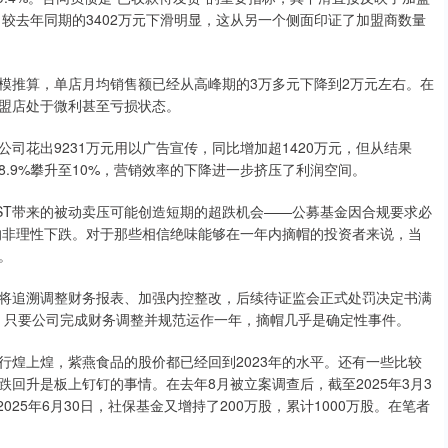
，较去年同期的3402万元下滑明显，这从另一个侧面印证了加盟商数量
模推算，单店月均销售额已经从高峰期的3万多元下降到2万元左右。在
盟店处于微利甚至亏损状态。
司花出9231万元用以广告宣传，同比增加超1420万元，但从结果
.9%攀升至10%，营销效率的下降进一步挤压了利润空间。
ST带来的被动卖压可能创造短期的超跌机会——公募基金因合规要求必
的非理性下跌。对于那些相信绝味能够在一年内摘帽的投资者来说，当
。
将追溯调整财务报表、加强内控整改，后续待证监会正式处罚决定书满
看，只要公司完成财务调整并规范运作一年，摘帽几乎是确定性事件。
行煌上煌，紫燕食品的股价都已经回到2023年的水平。还有一些比较
回升是板上钉钉的事情。在去年8月被立案调查后，截至2025年3月3
025年6月30日，社保基金又增持了200万股，累计1000万股。在笔者