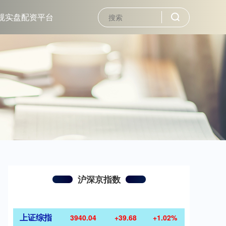
规实盘配资平台
沪深京指数
上证综指
3940.04
+39.68
+1.02%