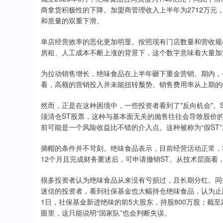
商拿货积极性的下降。加盟商管理收入上半年为2712万元
和质量的双重下滑。
单店经营效率的恶化更加明显。按照现有门店数量和营收规
房租、人工成本不断上涨的背景下，这个数字意味着大量加
为拉动销售增长，绝味食品在上半年砸下重金营销。期内，公
看，高额的营销投入并未能扭转颓势。销售费用率从上期的8
然而，正是在这种困境中，一些投资者看到了"反向机会"。
须清仓ST股票，这种与基本面无关的抛售往往会导致股价
前可能是一个风险收益比不错的介入点。这种被称为“假ST”
摘帽的条件并不苛刻。绝味食品表示，目前经营活动正常，
12个月且完成财务重述后，可申请撤销ST。从技术层面
很多投资者认为绝味食品从来没有亏损过，且长期分红。同
迷信的投资者，看到社保基金也大幅持仓绝味食品，认为止跌
1日，社保基金新进绝味的前5大股东，持股800万股；截至2
眼里，这只能说明“国家队”也会判断失误。