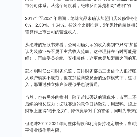
市公司体系。从这个角度看，绝味反而算是相对"透明"的
2017年至2021年期间，绝味食品未确认加盟门店装修业务收
0%、2.39%、1.64%。按这个比例推算，5年累计的
该算作上市公司的营业收入。
从绝味的招股书来看，公司明确列示的收入类别中只有"加盟
认为装修业务不属于主营收入范畴。这种理解在当时可能是
织），再由委员会统一安排装修，这更像是加盟商之间的互
彭才刚时任公司财务总监，安排财务部员工出借个人银行账
人账户确实不规范，但在加盟商委员会的运作模式下，这可
入，那通过独立账户管理似乎也说得通。
当然，也有另外的推测，除了难以否认的避税外，市面上还
后续的增长压力；卤味赛道的竞争日趋激烈，周黑鸭、煌上
财报上显得"增长乏力"，降低竞争对手的警惕，同时为未来
但绝味2017-2021年间整体营收和利润保持稳定增长，
平滑业绩作用有限。