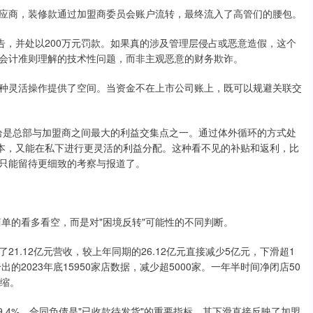
应商，装修款通过加盟商委员会账户流转，最终流入了高管们的腰包。
告，并处以200万元罚款。如果真的涉及管理层侵占或恶意造假，这个
会计准则理解的技术性问题，而非主观恶意的财务欺诈。
种灵活操作提供了空间。当资金不在上市公司账上，既可以规避关联交
恰恰是总部与加盟商之间最大的利益交集点之一。通过体外循环的方式处
成本，又能在私下进行更灵活的利益分配。这种看不见的补贴和返利，比
只能留待更细致的考察与报道了。
单的看多看空，而是对"困境反转"可能性的不同判断。
1.12亿元营收，较上年同期的26.12亿元直接减少5亿元，下滑超1
的2023年底15950家店数据，减少超5000家。一年半时间净闭店50
收缩。
滑9.4%。合同负债是"已收款待发货"的重要指标，其下滑直接反映了加盟