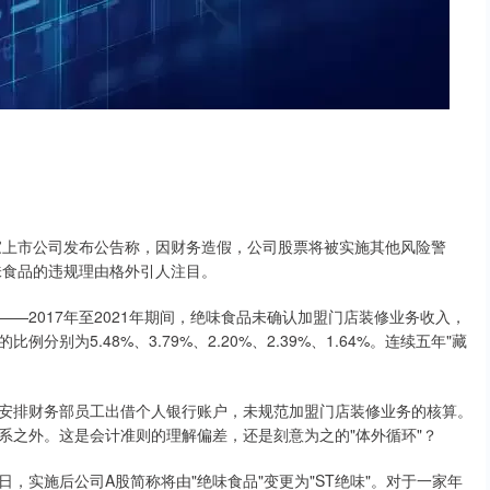
4家上市公司发布公告称，因财务造假，公司股票将被实施其他风险警
味食品的违规理由格外引人注目。
—2017年至2021年期间，绝味食品未确认加盟门店装修业务收入，
为5.48%、3.79%、2.20%、2.39%、1.64%。连续五年"藏
安排财务部员工出借个人银行账户，未规范加盟门店装修业务的核算。
系之外。这是会计准则的理解偏差，还是刻意为之的"体外循环"？
23日，实施后公司A股简称将由"绝味食品"变更为"ST绝味"。对于一家年