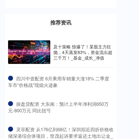
推荐资讯
及十策略 惊爆了！某股主力狂
抛，4天蒸发83%，资金流出超
三千万！_基金_成长_净值
​四川中壹配资 6月乘用车销量大涨18% 二季度
车市“价格战”现熄火迹象
​操盘贷配资 大东南：预计上半年净利润650万
元-800万元 同比扭亏
​灵菲配资 从176亿到68亿！深圳拟近四折价格收
储深港综合体项目，世茂起诉要求返还土地出让金_