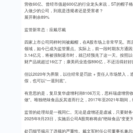
营收60亿、曾经市值超600亿的行业龙头来说，ST的帽子
入做少的公司，到底是违规者还是受害者？
展开剩余89%
监管新常态：应戴尽戴
四家上市公司同样时间被戴帽，在A股市场上非常罕见。而且
领域，如今已成为监管重点。实际上，前一段时期东方通因为2
3.14亿元，将被强制退市时，就已经预兆了这一天。按照
财产品就超过16亿了；康美药业造假890亿，不还活得好好
但以2020年为界限，以往经常是罚款 + 责任人市场禁
假，也可以“一退到底”。
有意思的是，复旦复华虚增利润8106万元，思科瑞虚增营收
做"。唯独绝味食品反其道而行之，2017年至2021年期
监管的处理却是一视同仁。无论是虚增还是虚减，只要财务信
2025年9月23日，实施后公司A股简称将由"绝味食品"变
处罚细节揭示了违规的严重性。戴文军时任公司董事长兼总