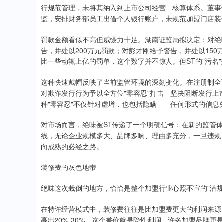
行规范管理，未将其纳入到上市公司经营、核算体系。董事
监，安排财务部员工出借个人银行账户，未规范加盟门店装
罚款金额看似不高但威慑力十足。湖南证监局拟决定：对绝
告，并处以200万元罚款；对彭才刚给予警告，并处以150
比一些动辄上亿的罚单，这个数字并不惊人。但ST的"污名
这种快速戴帽反映了当前监管环境的深刻变化。在注册制全
对欺诈发行行为予以全方位"零容忍"打击，坚决阻断发行上
种"零容忍"不仅针对虚增，也包括隐瞒——任何形式的信
对市场而言，绝味被ST传递了一个明确信号：在新的监管
线，无论企业规模多大、品牌多响、理由多充分，一旦违规
向成熟的必经之路。
装修费的灰色地带
绝味这次栽倒的地方，恰恰是整个加盟行业心照不宣的"潜规
在特许经营模式中，装修费往往是比加盟费更大的利润来源
高出20%-30%，这个差价就是隐性利润。许多加盟品牌