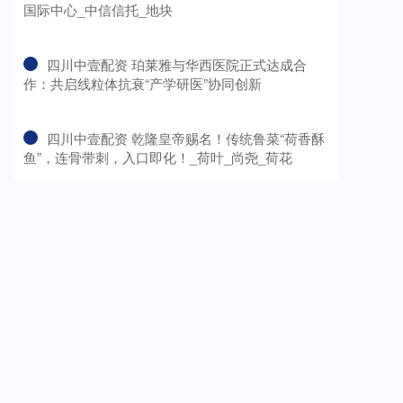
国际中心_中信信托_地块
​四川中壹配资 珀莱雅与华西医院正式达成合
作：共启线粒体抗衰“产学研医”协同创新
​四川中壹配资 乾隆皇帝赐名！传统鲁菜“荷香酥
鱼”，连骨带刺，入口即化！_荷叶_尚尧_荷花