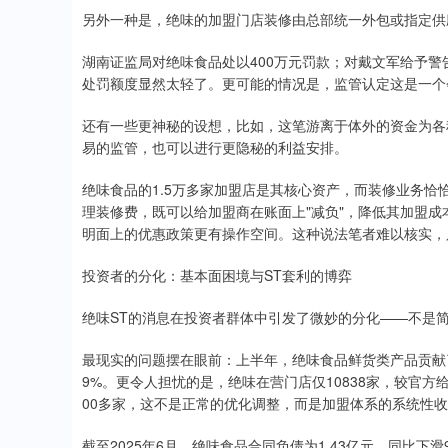
另外一种是，绝味的加盟门店装修由总部统一外包或指定供
湖南证监局对绝味食品处以400万元罚款；对戴文军给予警
处罚额度显然太轻了。更可能的情况是，监管认定这是一个
还有一些更神秘的设想，比如，这笔游离于体外的资金为各
易的监管，也可以进行更隐秘的利益安排。
绝味食品的1.5万多家加盟店是其核心资产，而装修业务
理装修费，既可以给加盟商在账面上"减负"，降低其加盟
明面上的优惠政策更有操作空间。这种说法笔者难以核实，
投资者的分化：基本面困境与ST套利的博弈
绝味ST的消息在投资者群体中引发了微妙的分化——不是简
最现实的问题摆在眼前：上半年，绝味食品鲜货类产品贡献了2
9%。更令人担忧的是，绝味在营门店仅10838家，较官方给出
00多家，这不是正常的优化调整，而是加盟体系的系统性
截至2025年6月，绝味食品合同负债为1.43亿元，同比下