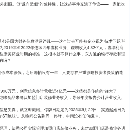
格外刺眼。但"反向造假"的独特性，让这起事件充满了争议——一家把收
都是因为财务信息泄露违规——这个过去可能被企业视为‘技术问题’的
019年至2022年连续四年虚构业务、虚增收入4.32亿元，虚增利润
以往康美药业时期的标准，这根本就不算什么事，东方通的银行存款和理
的吗？
入，造假成本很低，之后哪怕只有一年，只要存在严重影响投资者决策的造
996万元，创意信息多计营收近4亿元——这些都是传统的"往大了
间，绝味食品未确认加盟门店装修业务收入，导致年度报告少计营业收入。
息失真，就立即戴帽。停牌日期定为2025年9月22日，实施起始日为
更为"ST绝味"。从晚间公告到周一停牌，中间没有任何缓冲。
经理，知悉公司实际管理加盟门店装修业务，未对加盟门店装修业务进