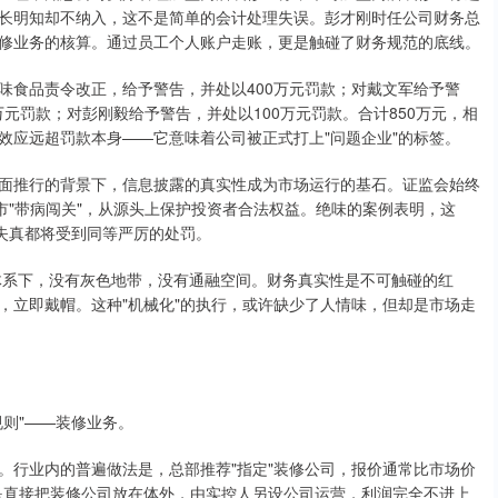
长明知却不纳入，这不是简单的会计处理失误。彭才刚时任公司财务总
修业务的核算。通过员工个人账户走账，更是触碰了财务规范的底线。
味食品责令改正，给予警告，并处以400万元罚款；对戴文军给予警
万元罚款；对彭刚毅给予警告，并处以100万元罚款。合计850万元，相
"效应远超罚款本身——它意味着公司被正式打上"问题企业"的标签。
面推行的背景下，信息披露的真实性成为市场运行的基石。证监会始终
市"带病闯关"，从源头上保护投资者合法权益。绝味的案例表明，这
息失真都将受到同等严厉的处罚。
体系下，没有灰色地带，没有通融空间。财务真实性是不可触碰的红
，立即戴帽。这种"机械化"的执行，或许缺少了人情味，但却是市场走
则"——装修业务。
。行业内的普遍做法是，总部推荐"指定"装修公司，报价通常比市场价
更是直接把装修公司放在体外，由实控人另设公司运营，利润完全不进上