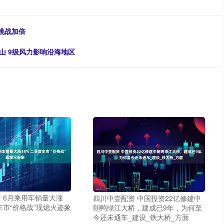
”挑战加倍
山 9级风力影响沿海地区
 6月乘用车销量大涨
四川中壹配资 中国投资22亿修建中
度车市“价格战”现熄火迹象
朝鸭绿江大桥，建成已9年，为何至
今还未通车_建设_铁大桥_方面