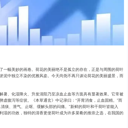
了一幅美妙的画卷。荷花的美丽绝不是孤立的存在，正是与周围的荷叶
淤泥中独立不染的优雅风姿。今天尚尧不再只谈论荷花的美丽盛景，而
解暑、化湿降火、升发清阳乃至凉血止血等方面具有显著效果。它常被
脾虚腹泻等症状。《本草通玄》中记录曰：“开胃消食，止血固精。”而
…清痰、泄气、止呕、缓解头部的闷痛。”新鲜的荷叶和干荷叶皆能入
利湿的功效，独特的清香更使荷叶成为许多菜肴的推崇之选，在我国的