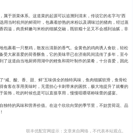
，属于浙菜体系。这道菜的起源可以追溯到清末，传说它的名字与“西
艺选用当时杭州的鲜荷叶，包裹着炒熟的米粉以及调味过的猪肉，经过蒸
香四溢，肉质鲜嫩与米粉的细腻交融，既软糯十足又不会感到油腻，非
地包裹着一只整鸡，散发出清新的香气。金黄色的鸡肉诱人食欲，轻松
备受大家喜爱的荷香酥鱼，它的美味早已在济南民间流传了多年，至今
到了这道由当地厨师用湖中的鲤鱼和荷叶制作的菜肴，十分喜爱，因此
了“咸、酸、香、甜、鲜”五味俱全的独特风味，鱼肉细腻软滑，鱼骨松
得食客在享用美味时，无需担心卡刺带来的困扰，极大地提升了就餐的
于装饰，吃的时候也是可以直接享用，慢慢咀嚼堪称味蕾的盛宴。
自独特的风味和营养价值。在这个欣欣向荣的季节里，不妨赏荷花、品
！
联丰优配官网提示：文章来自网络，不代表本站观点。