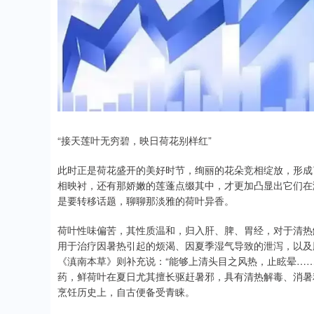
“接天莲叶无穷碧，映日荷花别样红”
此时正是荷花盛开的美好时节，绚丽的花朵竞相绽放，形成
相映衬，还有那娇嫩的莲蓬点缀其中，才更加凸显出它们在
是要转移话题，聊聊那淡雅的荷叶异香。
荷叶性味偏苦，其性质温和，归入肝、脾、胃经，对于清热
用于治疗因暑热引起的烦渴、因夏季湿气导致的泄泻，以及
《滇南本草》则补充说：“能够上清头目之风热，止眩晕…
药，鲜荷叶在夏日尤其擅长驱赶暑邪，具有清热解毒、消暑
烹饪历史上，自古便备受青睐。