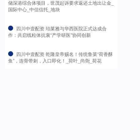
储深港综合体项目，世茂起诉要求返还土地出让金_
国际中心_中信信托_地块
​四川中壹配资 珀莱雅与华西医院正式达成合
作：共启线粒体抗衰“产学研医”协同创新
​四川中壹配资 乾隆皇帝赐名！传统鲁菜“荷香酥
鱼”，连骨带刺，入口即化！_荷叶_尚尧_荷花