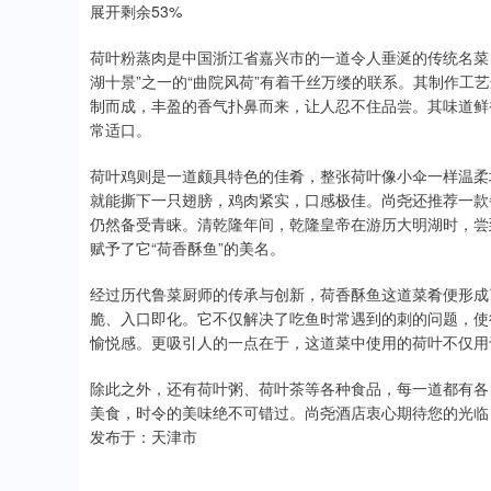
展开剩余53%
荷叶粉蒸肉是中国浙江省嘉兴市的一道令人垂涎的传统名菜
湖十景”之一的“曲院风荷”有着千丝万缕的联系。其制作工
制而成，丰盈的香气扑鼻而来，让人忍不住品尝。其味道鲜
常适口。
荷叶鸡则是一道颇具特色的佳肴，整张荷叶像小伞一样温柔
就能撕下一只翅膀，鸡肉紧实，口感极佳。尚尧还推荐一款
仍然备受青睐。清乾隆年间，乾隆皇帝在游历大明湖时，尝
赋予了它“荷香酥鱼”的美名。
经过历代鲁菜厨师的传承与创新，荷香酥鱼这道菜肴便形成
脆、入口即化。它不仅解决了吃鱼时常遇到的刺的问题，使
愉悦感。更吸引人的一点在于，这道菜中使用的荷叶不仅用
除此之外，还有荷叶粥、荷叶茶等各种食品，每一道都有各
美食，时令的美味绝不可错过。尚尧酒店衷心期待您的光临
发布于：天津市