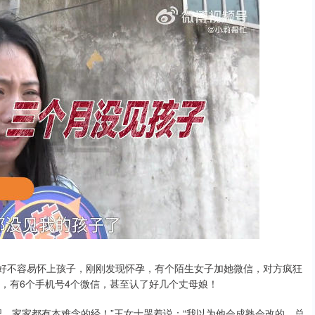
针好不容易怀上孩子，刚刚发现怀孕，有个陌生女子加她微信，对方疯狂
，有6个手机号4个微信，甚至认了好几个丈母娘！
，家家都有本难念的经！”王女士哭着说：“我以为他会成熟会改的，总