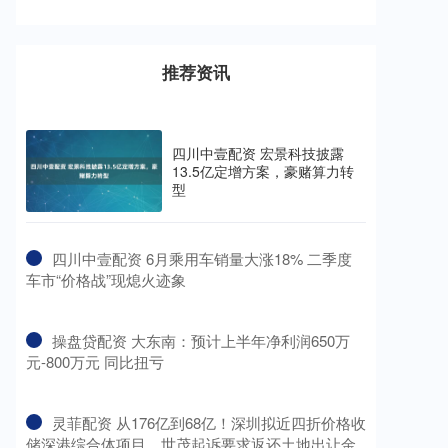
推荐资讯
四川中壹配资 宏景科技披露
13.5亿定增方案，豪赌算力转
型
​四川中壹配资 6月乘用车销量大涨18% 二季度
车市“价格战”现熄火迹象
​操盘贷配资 大东南：预计上半年净利润650万
元-800万元 同比扭亏
​灵菲配资 从176亿到68亿！深圳拟近四折价格收
储深港综合体项目，世茂起诉要求返还土地出让金_