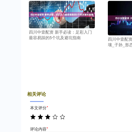
四川中壹配资 新手必读：足彩入门
最容易踩的5个坑及避坑指南
四川中壹配资
壤_子孙_形
相关评论
本文评分
*
评论内容
*