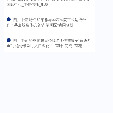
国际中心_中信信托_地块
​四川中壹配资 珀莱雅与华西医院正式达成合
作：共启线粒体抗衰“产学研医”协同创新
​四川中壹配资 乾隆皇帝赐名！传统鲁菜“荷香酥
鱼”，连骨带刺，入口即化！_荷叶_尚尧_荷花