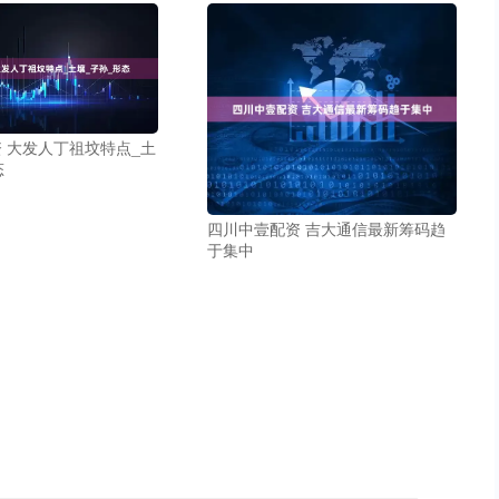
 大发人丁祖坟特点_土
态
四川中壹配资 吉大通信最新筹码趋
于集中