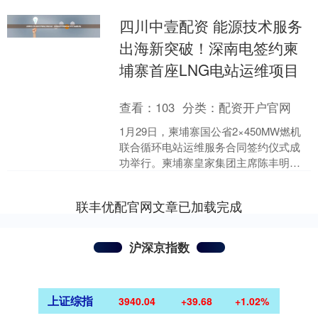
四川中壹配资 能源技术服务
出海新突破！深南电签约柬
埔寨首座LNG电站运维项目
查看：
103
分类：
配资开户官网
1月29日，柬埔寨国公省2×450MW燃机
联合循环电站运维服务合同签约仪式成
功举行。柬埔寨皇家集团主席陈丰明，
深圳南山热电股份有限公司（以下简
称“深南电公司”）....
联丰优配官网文章已加载完成
沪深京指数
上证综指
3940.04
+39.68
+1.02%