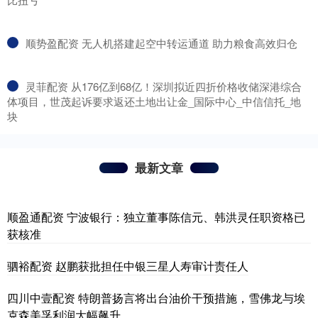
​顺势盈配资 无人机搭建起空中转运通道 助力粮食高效归仓
​灵菲配资 从176亿到68亿！深圳拟近四折价格收储深港综合
体项目，世茂起诉要求返还土地出让金_国际中心_中信信托_地
块
最新文章
顺盈通配资 宁波银行：独立董事陈信元、韩洪灵任职资格已
获核准
驷裕配资 赵鹏获批担任中银三星人寿审计责任人
四川中壹配资 特朗普扬言将出台油价干预措施，雪佛龙与埃
克森美孚利润大幅飙升