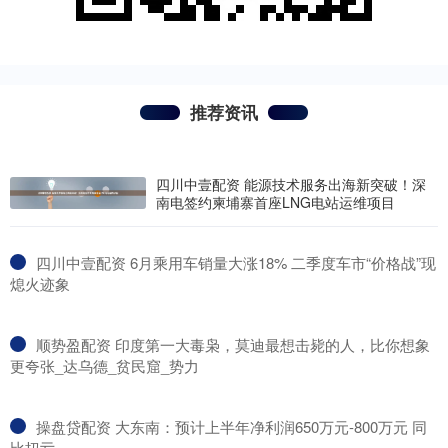
推荐资讯
四川中壹配资 能源技术服务出海新突破！深
南电签约柬埔寨首座LNG电站运维项目
​四川中壹配资 6月乘用车销量大涨18% 二季度车市“价格战”现
熄火迹象
​顺势盈配资 印度第一大毒枭，莫迪最想击毙的人，比你想象
更夸张_达乌德_贫民窟_势力
​操盘贷配资 大东南：预计上半年净利润650万元-800万元 同
比扭亏