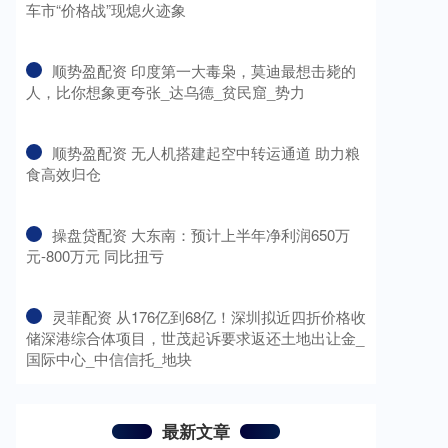
车市“价格战”现熄火迹象
​顺势盈配资 印度第一大毒枭，莫迪最想击毙的
人，比你想象更夸张_达乌德_贫民窟_势力
​顺势盈配资 无人机搭建起空中转运通道 助力粮
食高效归仓
​操盘贷配资 大东南：预计上半年净利润650万
元-800万元 同比扭亏
​灵菲配资 从176亿到68亿！深圳拟近四折价格收
储深港综合体项目，世茂起诉要求返还土地出让金_
国际中心_中信信托_地块
最新文章