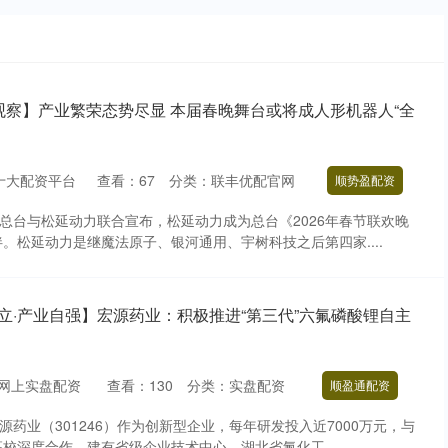
观察】产业繁荣态势尽显 本届春晚舞台或将成人形机器人“全
十大配资平台
查看：
67
分类：
联丰优配官网
顺势盈配资
视总台与松延动力联合宣布，松延动力成为总台《2026年春节联欢晚
。松延动力是继魔法原子、银河通用、宇树科技之后第四家....
立·产业自强】宏源药业：积极推进“第三代”六氟磷酸锂自主
网上实盘配资
查看：
130
分类：
实盘配资
顺盈通配资
源药业（301246）作为创新型企业，每年研发投入近7000万元，与
校深度合作，建有省级企业技术中心、湖北省氟化工....