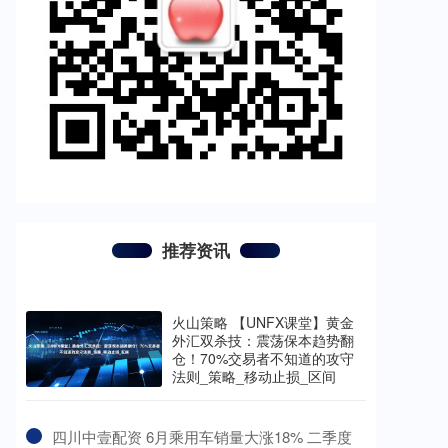
推荐资讯
火山策略 【UNFX课堂】黄金
外汇双杀技：震荡保本趋势翻
仓！70%交易者不知道的攻守
法则_策略_移动止损_区间
​四川中壹配资 6月乘用车销量大涨18% 二季度