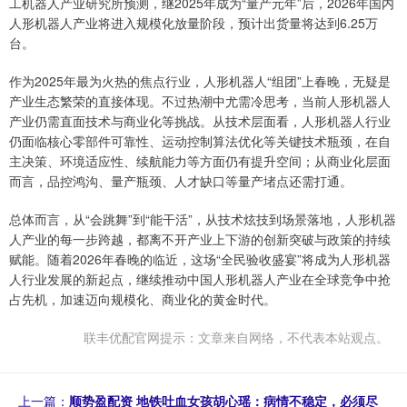
工机器人产业研究所预测，继2025年成为“量产元年”后，2026年国内
人形机器人产业将进入规模化放量阶段，预计出货量将达到6.25万
台。
作为2025年最为火热的焦点行业，人形机器人“组团”上春晚，无疑是
产业生态繁荣的直接体现。不过热潮中尤需冷思考，当前人形机器人
产业仍需直面技术与商业化等挑战。从技术层面看，人形机器人行业
仍面临核心零部件可靠性、运动控制算法优化等关键技术瓶颈，在自
主决策、环境适应性、续航能力等方面仍有提升空间；从商业化层面
而言，品控鸿沟、量产瓶颈、人才缺口等量产堵点还需打通。
总体而言，从“会跳舞”到“能干活”，从技术炫技到场景落地，人形机器
人产业的每一步跨越，都离不开产业上下游的创新突破与政策的持续
赋能。随着2026年春晚的临近，这场“全民验收盛宴”将成为人形机器
人行业发展的新起点，继续推动中国人形机器人产业在全球竞争中抢
占先机，加速迈向规模化、商业化的黄金时代。
联丰优配官网提示：文章来自网络，不代表本站观点。
上一篇：
顺势盈配资 地铁吐血女孩胡心瑶：病情不稳定，必须尽