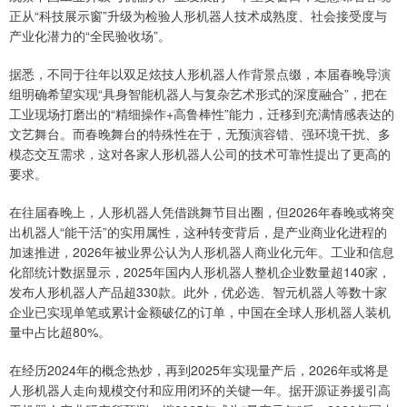
正从“科技展示窗”升级为检验人形机器人技术成熟度、社会接受度与
产业化潜力的“全民验收场”。
据悉，不同于往年以双足炫技人形机器人作背景点缀，本届春晚导演
组明确希望实现“具身智能机器人与复杂艺术形式的深度融合”，把在
工业现场打磨出的“精细操作+高鲁棒性”能力，迁移到充满情感表达的
文艺舞台。而春晚舞台的特殊性在于，无预演容错、强环境干扰、多
模态交互需求，这对各家人形机器人公司的技术可靠性提出了更高的
要求。
在往届春晚上，人形机器人凭借跳舞节目出圈，但2026年春晚或将突
出机器人“能干活”的实用属性，这种转变背后，是产业商业化进程的
加速推进，2026年被业界公认为人形机器人商业化元年。工业和信息
化部统计数据显示，2025年国内人形机器人整机企业数量超140家，
发布人形机器人产品超330款。此外，优必选、智元机器人等数十家
企业已实现单笔或累计金额破亿的订单，中国在全球人形机器人装机
量中占比超80%。
在经历2024年的概念热炒，再到2025年实现量产后，2026年或将是
人形机器人走向规模交付和应用闭环的关键一年。据开源证券援引高