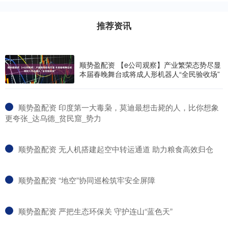
推荐资讯
顺势盈配资 【e公司观察】产业繁荣态势尽显
本届春晚舞台或将成人形机器人“全民验收场”
​顺势盈配资 印度第一大毒枭，莫迪最想击毙的人，比你想象
更夸张_达乌德_贫民窟_势力
​顺势盈配资 无人机搭建起空中转运通道 助力粮食高效归仓
​顺势盈配资 “地空”协同巡检筑牢安全屏障
​顺势盈配资 严把生态环保关 守护连山“蓝色天”