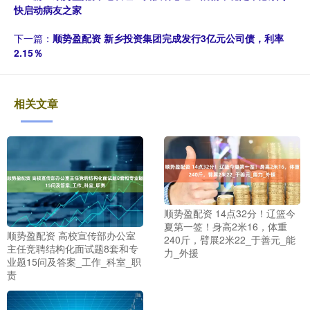
快启动病友之家
下一篇：
顺势盈配资 新乡投资集团完成发行3亿元公司债，利率
2.15％
相关文章
顺势盈配资 14点32分！辽篮今
夏第一签！身高2米16，体重
顺势盈配资 高校宣传部办公室
240斤，臂展2米22_于善元_能
主任竞聘结构化面试题8套和专
力_外援
业题15问及答案_工作_科室_职
责