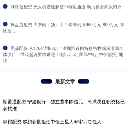
​顺势盈配资 无人机搭建起空中转运通道 助力粮食高效归仓
​操盘贷配资 大东南：预计上半年净利润650万元-800万元 同
比扭亏
​灵菲配资 从176亿到68亿！深圳拟近四折价格收储深港综合
体项目，世茂起诉要求返还土地出让金_国际中心_中信信托_地
块
最新文章
顺盈通配资 宁波银行：独立董事陈信元、韩洪灵任职资格已
获核准
驷裕配资 赵鹏获批担任中银三星人寿审计责任人