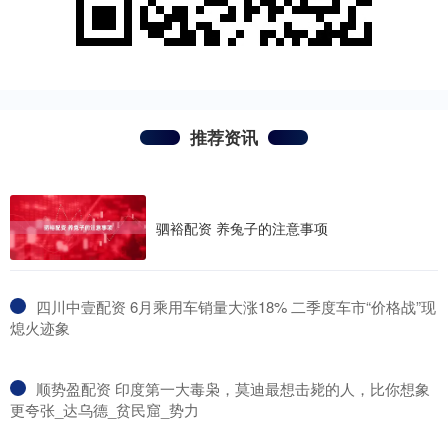
推荐资讯
驷裕配资 养兔子的注意事项
​四川中壹配资 6月乘用车销量大涨18% 二季度车市“价格战”现
熄火迹象
​顺势盈配资 印度第一大毒枭，莫迪最想击毙的人，比你想象
更夸张_达乌德_贫民窟_势力