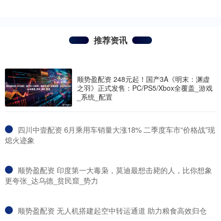
推荐资讯
顺势盈配资 248元起！国产3A《明末：渊虚
之羽》正式发售：PC/PS5/Xbox全覆盖_游戏
_系统_配置
​四川中壹配资 6月乘用车销量大涨18% 二季度车市“价格战”现
熄火迹象
​顺势盈配资 印度第一大毒枭，莫迪最想击毙的人，比你想象
更夸张_达乌德_贫民窟_势力
​顺势盈配资 无人机搭建起空中转运通道 助力粮食高效归仓