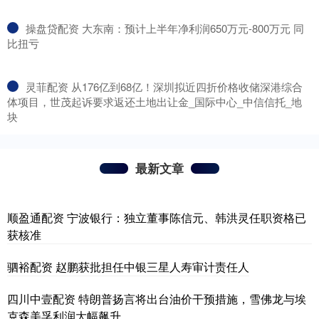
​操盘贷配资 大东南：预计上半年净利润650万元-800万元 同
比扭亏
​灵菲配资 从176亿到68亿！深圳拟近四折价格收储深港综合
体项目，世茂起诉要求返还土地出让金_国际中心_中信信托_地
块
最新文章
顺盈通配资 宁波银行：独立董事陈信元、韩洪灵任职资格已
获核准
驷裕配资 赵鹏获批担任中银三星人寿审计责任人
四川中壹配资 特朗普扬言将出台油价干预措施，雪佛龙与埃
克森美孚利润大幅飙升