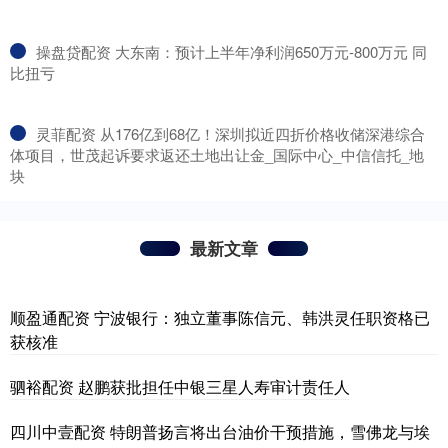
​操盘贷配资 大东南：预计上半年净利润650万元-800万元 同
比扭亏
​灵菲配资 从176亿到68亿！深圳拟近四折价格收储深港综合
体项目，世茂起诉要求返还土地出让金_国际中心_中信信托_地
块
最新文章
顺盈通配资 宁波银行：独立董事陈信元、韩洪灵任职资格已
获核准
驷裕配资 赵鹏获批担任中银三星人寿审计责任人
四川中壹配资 特朗普扬言将出台油价干预措施，雪佛龙与埃