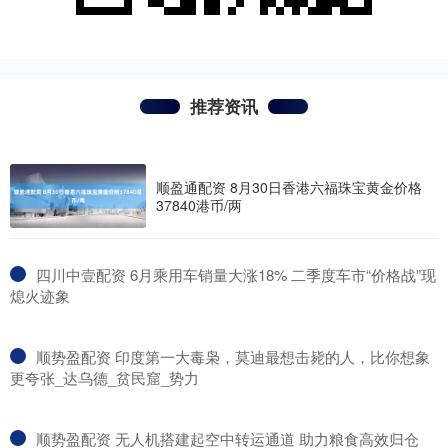
推荐资讯
顺盈通配资 8月30日香港六福珠宝黄金价格
37840港币/两
​四川中壹配资 6月乘用车销量大涨18% 二季度车市“价格战”现
熄火迹象
​顺势盈配资 印度第一大毒枭，莫迪最想击毙的人，比你想象
更夸张_达乌德_贫民窟_势力
​顺势盈配资 无人机搭建起空中转运通道 助力粮食高效归仓