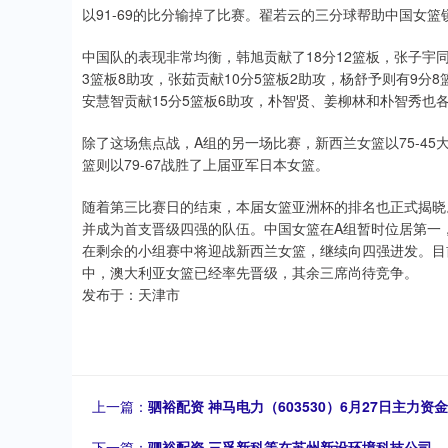
以91-69的比分输掉了比赛。翟若云的三分球帮助中国女
中国队的表现非常均衡，韩旭贡献了18分12篮板，张子宇
3篮板8助攻，张茹贡献10分5篮板2助攻，杨舒予则有9分
安慧智贡献15分5篮板6助攻，朴智贤、姜柳林和朴智秀也
除了这场焦点战，A组的另一场比赛，新西兰女篮以75-4
篮则以79-67战胜了上届亚军日本女篮。
随着第三比赛日的结束，本届女篮亚洲杯的排名也正式揭晓
并成为首支晋级四强的队伍。中国女篮在A组暂时位居第一
在剩余的小组赛中将迎战新西兰女篮，继续向四强进发。目
中，澳大利亚女篮已经率先晋级，其余三席尚待竞争。
发布于：天津市
上一篇：
驷裕配资 神马电力（603530）6月27日主力资金净
下一篇：
驷裕配资 三孚新科等在苏州新设环境科技公司