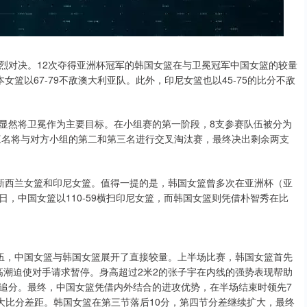
的激烈对决。12次夺得亚洲杯冠军的韩国女篮在与卫冕冠军中国女篮的较量
女篮以67-79不敌澳大利亚队。此外，印尼女篮也以45-75的比分不敌
显然将卫冕作为主要目标。在小组赛的第一阶段，8支参赛队伍被分为
三名将与对方小组的第二和第三名进行交叉淘汰赛，最终决出剩余两支
新西兰女篮和印尼女篮。值得一提的是，韩国女篮曾多次在亚洲杯（亚
，中国女篮以110-59横扫印尼女篮，而韩国女篮则凭借朴智秀在比
伍，中国女篮与韩国女篮展开了直接较量。上半场比赛，韩国女篮首先
高潮迫使对手请求暂停。身高超过2米2的张子宇在内线的强势表现帮助
追分。最终，中国女篮凭借内外结合的进攻优势，在半场结束时领先7
大比分差距。韩国女篮在第三节落后10分，第四节分差继续扩大，最终