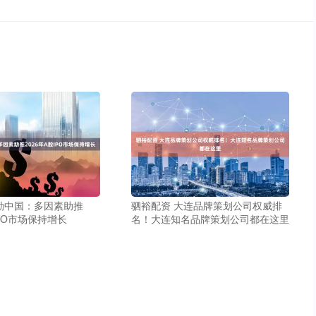
驷裕配资 大连品牌策划公司权威排
勤中国：多因素助推
名！大连知名品牌策划公司都在这里
IPO市场保持增长