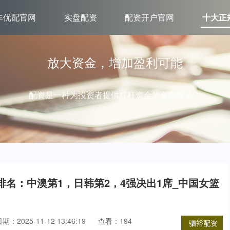
丰优配官网
实盘配资
配资开户官网
十大正
放大资金，增加盈利可能
配资是一种为投资者提供杠杆资金的金融服务！
排名：中澳第1，日韩第2，4强决出1席_中国女篮
期：2025-11-12 13:46:19
查看：194
驷裕配资