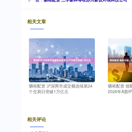
相关文章
驷裕配资 沪深两市成交额连续第24
驷裕配资 德
个交易日突破1万亿元
2026年A股
相关评论