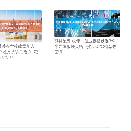
驷裕配资 收评：创业板指跌近3%，
某某在学校故意杀人一
半导体板块大幅下挫，CPO概念等
？检方抗诉后改判_犯
回调
有期徒刑