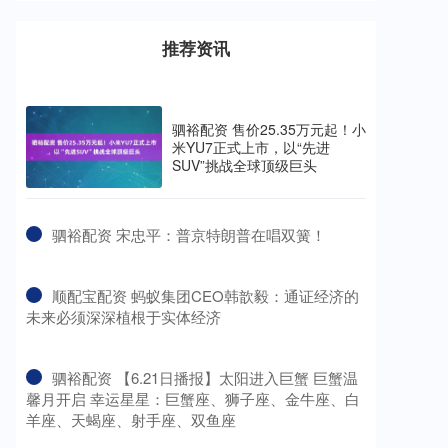
推荐资讯
驷裕配资 售价25.35万元起！小
米YU7正式上市，以“先进
SUV”挑战全球顶级巨头
​驷裕配资 宋忠平：普京特朗普在唱双簧！
​顺配宝配资 蚂蚁集团CEO韩歆毅：通证经济的
未来必须深深植根于实体经济
​驷裕配资 【6.21日播报】太阳进入巨蟹 巨蟹温
馨月开启 幸运星星：巨蟹座、狮子座、金牛座、白
羊座、天蝎座、射手座、双鱼座