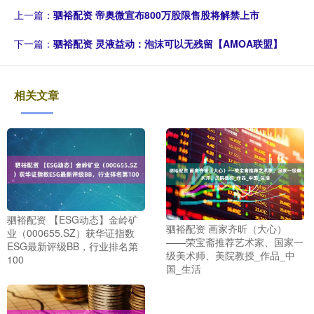
上一篇：
驷裕配资 帝奥微宣布800万股限售股将解禁上市
下一篇：
驷裕配资 灵液益动：泡沫可以无残留【AMOA联盟】
相关文章
驷裕配资 【ESG动态】金岭矿
驷裕配资 画家齐昕（大心）
业（000655.SZ）获华证指数
——荣宝斋推荐艺术家、国家一
ESG最新评级BB，行业排名第
级美术师、美院教授_作品_中
100
国_生活