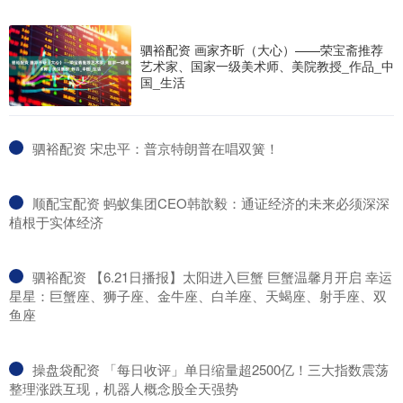
驷裕配资 画家齐昕（大心）——荣宝斋推荐
艺术家、国家一级美术师、美院教授_作品_中
国_生活
​驷裕配资 宋忠平：普京特朗普在唱双簧！
​顺配宝配资 蚂蚁集团CEO韩歆毅：通证经济的未来必须深深
植根于实体经济
​驷裕配资 【6.21日播报】太阳进入巨蟹 巨蟹温馨月开启 幸运
星星：巨蟹座、狮子座、金牛座、白羊座、天蝎座、射手座、双
鱼座
​操盘袋配资 「每日收评」单日缩量超2500亿！三大指数震荡
整理涨跌互现，机器人概念股全天强势