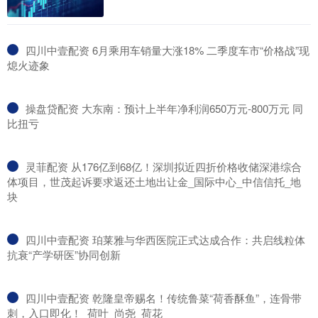
​四川中壹配资 6月乘用车销量大涨18% 二季度车市“价格战”现
熄火迹象
​操盘贷配资 大东南：预计上半年净利润650万元-800万元 同
比扭亏
​灵菲配资 从176亿到68亿！深圳拟近四折价格收储深港综合
体项目，世茂起诉要求返还土地出让金_国际中心_中信信托_地
块
​四川中壹配资 珀莱雅与华西医院正式达成合作：共启线粒体
抗衰“产学研医”协同创新
​四川中壹配资 乾隆皇帝赐名！传统鲁菜“荷香酥鱼”，连骨带
刺，入口即化！_荷叶_尚尧_荷花