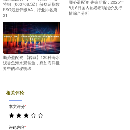
顺势盈配资 先锋期货：2025年
特钢（000708.SZ）获华证指数
8月6日国内热卷市场报价及行
ESG最新评级AA，行业排名第
情综合分析
21
顺势盈配资 【转载】120种海水
观赏鱼海水观赏鱼，宛如海洋世
界中的璀璨明珠
相关评论
本文评分
*
评论内容
*