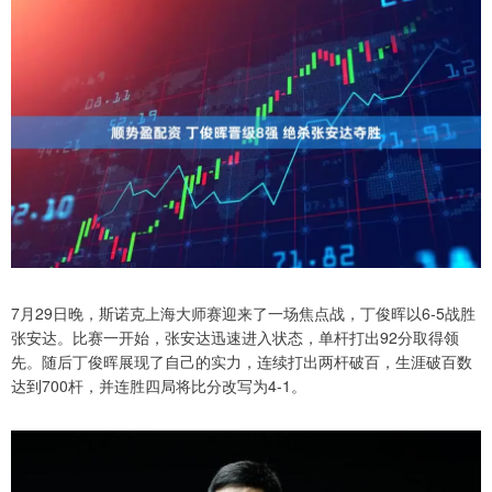
7月29日晚，斯诺克上海大师赛迎来了一场焦点战，丁俊晖以6-5战胜
张安达。比赛一开始，张安达迅速进入状态，单杆打出92分取得领
先。随后丁俊晖展现了自己的实力，连续打出两杆破百，生涯破百数
达到700杆，并连胜四局将比分改写为4-1。