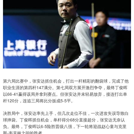
第六局比赛中，张安达抓住机会，打出一杆精彩的翻袋球，完成了他
职业生涯的第四杆147满分。第七局双方展开激烈争夺，最终丁俊晖
以66-41赢得该局并拿到赛点。但张安达并未轻易放弃，接连打出单
杆120分，连追三局将比分扳成5-5平。
决胜局中，张安达率先上手，但几次走位不佳，一次进攻失误导致白
球摔袋。丁俊晖抓住机会，单杆得分68分直接超分，张安达无奈认
负。最终，丁俊晖以6-5险胜晋级八强，下一轮将迎战赵心童与克里
斯-韦克林之间的胜者。