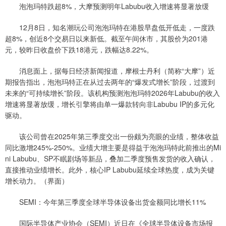
泡泡玛特跌超8%，大摩预测明年Labubu收入增速将显著放缓
12月8日，知名潮玩公司泡泡玛特在港股早盘低开低走，一度跌
超8%，创近8个交易日以来新低。截至午间休市，其股价为201港
元，较昨日收盘价下跌18港元，跌幅达8.22%。
消息面上，据每日经济新闻报道，摩根士丹利（简称“大摩”）近
期报告指出，泡泡玛特正在从过去两年的“爆发式增长”阶段，过渡到
未来的“可持续增长”阶段。该机构预测泡泡玛特2026年Labubu的收入
增速将显著放缓，增长引擎将由单一爆款转向非Labubu IP的多元化
驱动。
该公司曾在2025年第三季度交出一份颇为亮眼的业绩，整体收益
同比激增245%-250%。业绩大增主要是得益于泡泡玛特此前推出的Mi
ni Labubu、SP不眠剧场等新品，叠加二季度预售发货的收入确认，
直接推动业绩增长。此外，核心IP Labubu延续全球热度，成为关键
增长动力。（界面）
SEMI：今年第三季度全球半导体设备出货金额同比增长11%
国际半导体产业协会（SEMI）近日在《全球半导体设备市场报