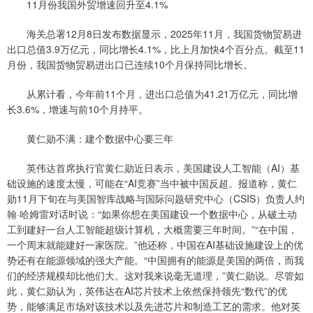
11月份我国外贸增速回升至4.1%
海关总署12月8日发布数据显示，2025年11月，我国货物贸易进
出口总值3.9万亿元，同比增长4.1%，比上月加快4个百分点。截至11
月份，我国货物贸易进出口已连续10个月保持同比增长。
从累计看，今年前11个月，进出口总值为41.21万亿元，同比增
长3.6%，增速与前10个月持平。
黄仁勋不满：建个数据中心要三年
英伟达首席执行官黄仁勋近日表示，美国建设人工智能（AI）基
础设施的速度太慢，可能在“AI竞赛”当中被中国反超。报道称，黄仁
勋11月下旬在与美国智库战略与国际问题研究中心（CSIS）负责人约
翰·哈姆雷对话时说：“如果你想在美国建设一个数据中心，从破土动
工到建好一台人工智能超级计算机，大概需要三年时间。”“在中国，
一个周末就能建好一家医院。”他还称，中国在AI基础设施建设上的优
势还有在能源领域的强大产能。“中国拥有的能源是美国的两倍，而我
们的经济规模却比他们大。这对我来说毫无道理，”黄仁勋说。尽管如
此，黄仁勋认为，英伟达在AI芯片技术上依然保持领先“数代”的优
势，能够满足市场对该技术以及先进芯片和制造工艺的需求。他对英