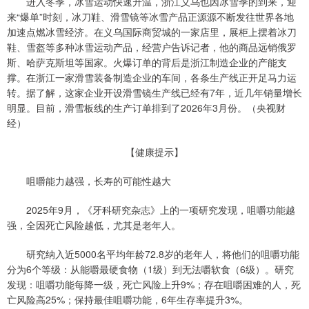
进入冬季，冰雪运动快速升温，浙江义乌也因冰雪季的到来，迎
来“爆单”时刻，冰刀鞋、滑雪镜等冰雪产品正源源不断发往世界各地
加速点燃冰雪经济。在义乌国际商贸城的一家店里，展柜上摆着冰刀
鞋、雪盔等多种冰雪运动产品，经营户告诉记者，他的商品远销俄罗
斯、哈萨克斯坦等国家。火爆订单的背后是浙江制造企业的产能支
撑。在浙江一家滑雪装备制造企业的车间，各条生产线正开足马力运
转。据了解，这家企业开设滑雪镜生产线已经有7年，近几年销量增长
明显。目前，滑雪板线的生产订单排到了2026年3月份。（央视财
经）
【健康提示】
咀嚼能力越强，长寿的可能性越大
2025年9月，《牙科研究杂志》上的一项研究发现，咀嚼功能越
强，全因死亡风险越低，尤其是老年人。
研究纳入近5000名平均年龄72.8岁的老年人，将他们的咀嚼功能
分为6个等级：从能嚼最硬食物（1级）到无法嚼软食（6级）。研究
发现：咀嚼功能每降一级，死亡风险上升9%；存在咀嚼困难的人，死
亡风险高25%；保持最佳咀嚼功能，6年生存率提升3%。