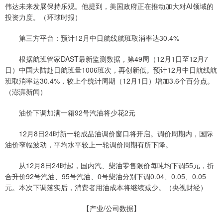
伟达未来发展保持乐观。他提到，美国政府正在推动加大对AI领域的
投资力度。（环球时报）
第三方平台：预计12月中日航线航班取消率达30.4%
根据航班管家DAST最新监测数据，第49周（12月1日至12月7
日）中国大陆赴日航班量1006班次，再创新低。预计12月中日航线航
班取消率达30.4%，较上个统计周期（12月1日）增加3.6个百分点。
（澎湃新闻）
油价下调加满一箱92号汽油将少花2元
12月8日24时新一轮成品油调价窗口将开启。调价周期内，国际
油价窄幅波动，平均水平较上一轮调价周期有所下降。
从12月8日24时起，国内汽、柴油零售限价每吨均下调55元，折
合升价92号汽油、95号汽油、0号柴油分别下调0.04、0.05、0.05
元。本次下调落实后，消费者用油成本将继续减少。（央视财经）
【产业/公司数据】