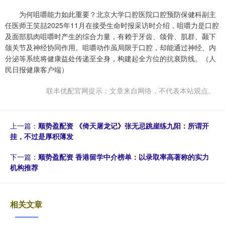
为何咀嚼能力如此重要？北京大学口腔医院口腔预防保健科副主
任医师王笑喆2025年11月在接受生命时报采访时介绍，咀嚼力是口腔
及面部肌肉咀嚼时产生的综合力量，有赖于牙齿、颌骨、肌群、颞下
颌关节及神经协同作用。咀嚼动作虽局限于口腔，却能通过神经、内
分泌等系统将健康益处传递至全身，构建起全方位的抗衰防线。（人
民日报健康客户端）
联丰优配官网提示：文章来自网络，不代表本站观点。
上一篇：
顺势盈配资 《倚天屠龙记》张无忌跳崖练九阳：所谓开
挂，不过是厚积薄发
下一篇：
顺势盈配资 香港留学中介榜单：以录取率高著称的实力
机构推荐
相关文章