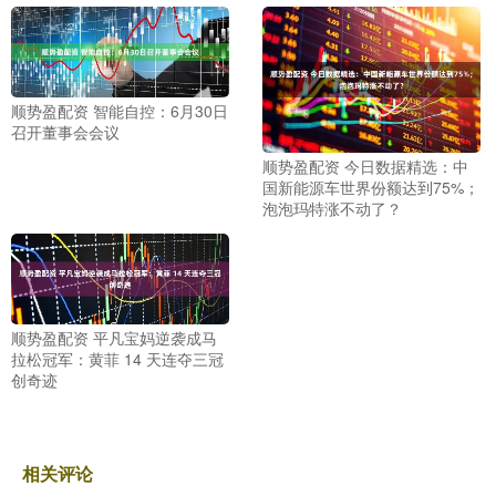
顺势盈配资 智能自控：6月30日
召开董事会会议
顺势盈配资 今日数据精选：中
国新能源车世界份额达到75%；
泡泡玛特涨不动了？
顺势盈配资 平凡宝妈逆袭成马
拉松冠军：黄菲 14 天连夺三冠
创奇迹
相关评论