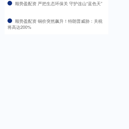
​顺势盈配资 严把生态环保关 守护连山“蓝色天”
​顺势盈配资 铜价突然飙升！特朗普威胁：关税
将高达200%