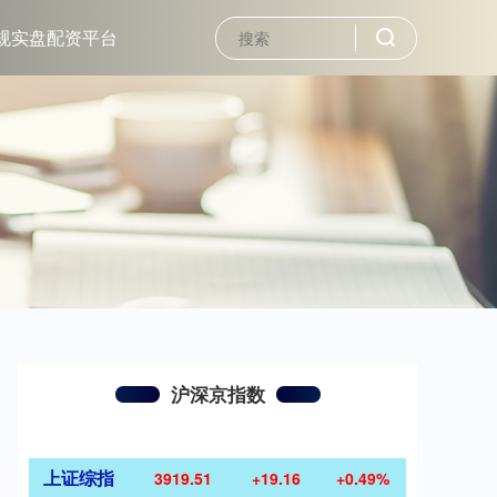
规实盘配资平台
沪深京指数
上证综指
3919.51
+19.16
+0.49%