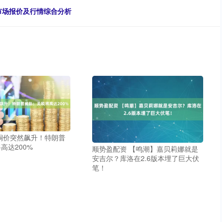
卷市场报价及行情综合分析
铜价突然飙升！特朗普
高达200%
顺势盈配资 【鸣潮】嘉贝莉娜就是
安吉尔？库洛在2.6版本埋了巨大伏
笔！