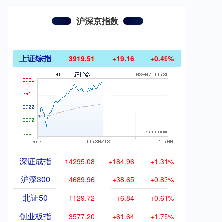
沪深京指数
上证综指
3919.51
+19.16
+0.49%
深证成指
14295.08
+184.96
+1.31%
沪深300
4689.96
+38.65
+0.83%
北证50
1129.72
+6.84
+0.61%
创业板指
3577.20
+61.64
+1.75%