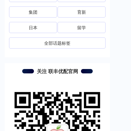
集团
育新
日本
留学
全部话题标签
关注 联丰优配官网