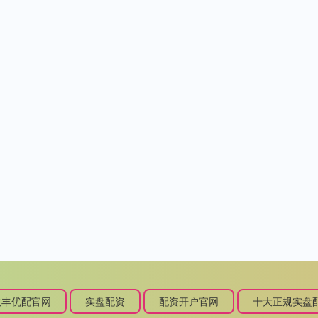
联丰优配官网
实盘配资
配资开户官网
十大正规实盘