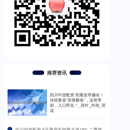
推荐资讯
四川中壹配资 乾隆皇帝赐名！
传统鲁菜“荷香酥鱼”，连骨带
刺，入口即化！_荷叶_尚尧_荷
花
​四川中壹配资 6月乘用车销量大涨18% 二季度