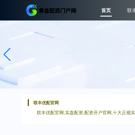
首页
联
联丰优配官网
联丰优配官网,实盘配资,配资开户官网,十大正