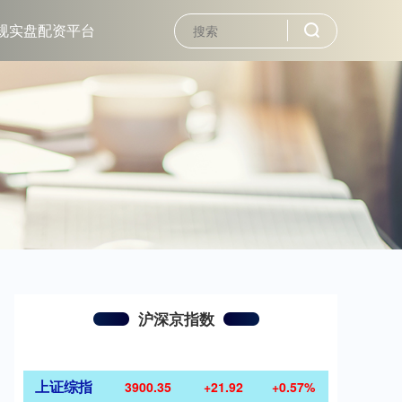
规实盘配资平台
沪深京指数
上证综指
3900.35
+21.92
+0.57%