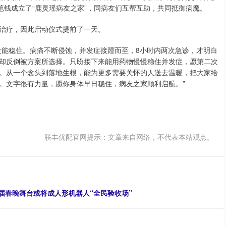
笔钱成立了“鹿灵瑶病友之家”，同病友们互帮互助，共同抵御病魔。
治疗，因此启动仪式提前了一天。
没能稳住。病痛不断侵蚀，并发症接踵而至，8小时内两次急诊，才明白
却反倒被方案所选择。只盼接下来能用药物慢慢稳住并发症，愿第二次
。从一个念头到落地生根，能为更多需要关怀的人送去温暖，把大家给
。文字很有力量，愿你身体早日稳住，病友之家顺利启航。”
联丰优配官网提示：文章来自网络，不代表本站观点。
本届春晚舞台或将成人形机器人“全民验收场”