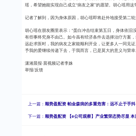
瑶，希望她能实现自己成立“病友之家”的愿望。胡心瑶用这
记者了解到，因为身体原因，胡心瑶即将赴外地接受第二轮
胡心瑶在朋友圈里表示：“蛋白冲击结束第五日，身体依旧
有些事终究身不由己。如今虽有经济条件去选择治疗方案，
远赴求医时，我的病友之家能顺利开业，让更多人一同见证
予我的爱继续传递下去，于我而言，已是莫大的意义与荣幸
潇湘晨报·晨视频记者李姝
举报/反馈
上一篇：
顺势盈配资 帕金森病的多重危害：远不止于手抖
下一篇：
顺势盈配资 【e公司观察】产业繁荣态势尽显 