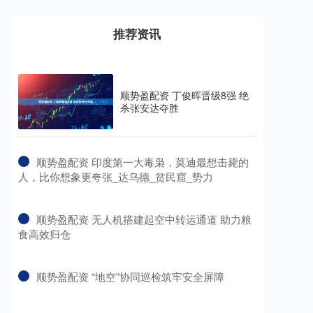
推荐资讯
顺势盈配资 丁俊晖晋级8强 绝
杀张安达夺胜
​顺势盈配资 印度第一大毒枭，莫迪最想击毙的
人，比你想象更夸张_达乌德_贫民窟_势力
​顺势盈配资 无人机搭建起空中转运通道 助力粮
食高效归仓
​顺势盈配资 “地空”协同巡检筑牢安全屏障