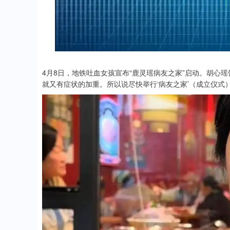
4月8日，地铁吐血女孩宣布“鹿灵瑶病友之家”启动。胡心
就又有症状的加重。所以说尽快举行‘病友之家’（成立仪式