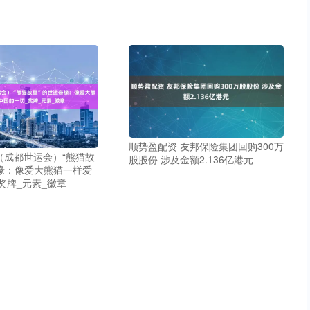
顺势盈配资 友邦保险集团回购300万
（成都世运会）“熊猫故
股股份 涉及金额2.136亿港元
缘：像爱大熊猫一样爱
奖牌_元素_徽章