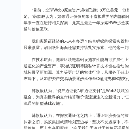
“目前，全球Web3原生资产规模已超3.8万亿美元，
足。”韩歆毅认为，如果通证仅仅局限于虚拟世界的内部循
年来一直在进行相关探索，尤其是最近一年探索RWA沙盒
通与价值互联。
我们离通证经济的未来有多远？结合蚂蚁的探索实践和行
晨曦微露，朝阳跃出海面还需要持续扎实探索。他的这一判
在技术层面，随着区块链基础设施在性能与可扩展性上持续
通证化的产业资产，零知识证明等隐私计算技术也在推动传
域拓展至新能源、算力等更广泛的实体行业，从服务于链上
布局下，从加密资产交易场景逐步延伸至C端消费和B端支
韩歆毅认为，“资产通证化”与“通证支付”是Web3领域
融合，为真实世界的支付结算和价值流通注入全新活力，“
流通的新型基础设施”。
韩歆毅认为，在探索通证化之路上，通证经济价值的探索
探索之初，蚂蚁集团就清晰划定边界：坚决不发虚拟币，不
新价值，而非争夺旧蛋糕。“今天我们无论对于价值还是风