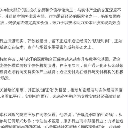
但其中绝大部分仍以投机交易和价值存储为主，与实体产业的交互深度不
环，其价值空间将非常有限。作为通证经济的探索者之一，蚂蚁集团多
实践，蚂蚁始终锚定真实价值，致力于以技术助力实体经济实现高效流
业演进现实，韩歆毅指出，当下正迎来通证经济的“破晓时刻”，正如
断建立在技术、资产与场景多重要素的成熟基础之上。
突破，AI与IoT的深度融合正催生越来越多具备数字化基因、适合
统信任模式向数字信任机制演进。在应用层面，资产通证化正从金融领
投资逐渐转向支持实体产业融资；通证支付则在银行与支付机构的积极
付场景。
的关键增长引擎，其正以“通证化”为桥梁，推动加密经济与实体经济深度
二者看似平行，实则相向而行，未来必将融合为支撑实体经济高效价值
和风险的防控应放在同等位置。他强调，“合规是创新的生命线”，从
参与任何形式炒作；专注技术基建，服务行业而非颠覆行业；力求创造
险的理解可能都远远不够，仍需要持续不断地长期探索和研究，行稳致