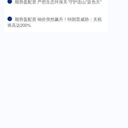
​顺势盈配资 严把生态环保关 守护连山“蓝色天”
​顺势盈配资 铜价突然飙升！特朗普威胁：关税
将高达200%