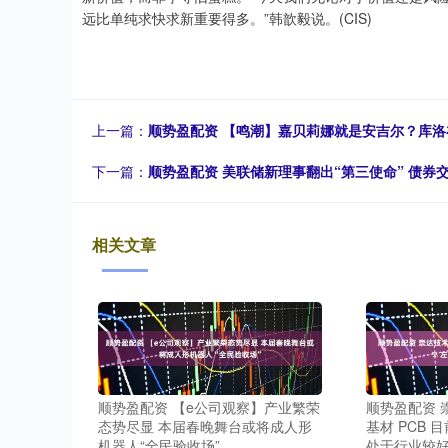
远比单纯求快求新重要得多。”韩歆毅说。(CIS)
上一篇：
顺势盈配资 【鸣潮】嘉贝莉娜就是安吉尔？库洛
下一篇：
顺势盈配资 美联储新理事翻出“第三使命” 债
相关文章
顺势盈配资 【e公司观察】产业繁荣
顺势盈配资 
态势尽显 本届春晚舞台或将成人形
基材 PCB 
机器人“全民验收场”
处于行业较