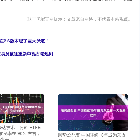
联丰优配官网提示：文章来自网络，不代表本站观点。
在2.6版本埋了巨大伏笔！
券交易员被迫重新审视古老规则
崇达技术：公司 PTFE
目前良率在 90% 左右，
顺势盈配资 中国连续16年成为东盟
好水平