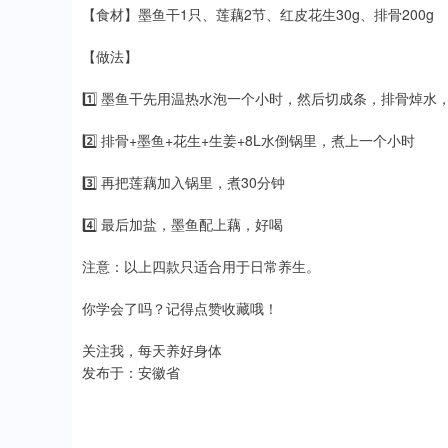
【食材】墨鱼干1只、莲藕2节、红皮花生30g、排骨200g
【做法】
1️⃣ 墨鱼干先用温热水泡一个小时，然后切成条，排骨焯
2️⃣ 排骨+墨鱼+花生+生姜+8L水倒锅里，煮上一个小时
3️⃣ 再把莲藕加入锅里，煮30分钟
4️⃣ 最后加盐，墨鱼配上藕，好喝
注意：以上四款只适合用于日常养生。
你学会了吗？记得点赞收藏哦！
关注我，每天养好身体
发布于：安徽省