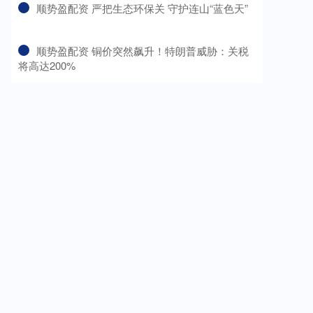
​顺势盈配资 严把生态环保关 守护连山“蓝色天”
​顺势盈配资 铜价突然飙升！特朗普威胁：关税
将高达200%