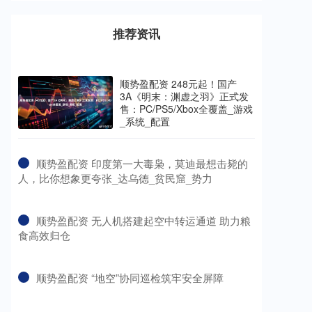
推荐资讯
顺势盈配资 248元起！国产
3A《明末：渊虚之羽》正式发
售：PC/PS5/Xbox全覆盖_游戏
_系统_配置
​顺势盈配资 印度第一大毒枭，莫迪最想击毙的
人，比你想象更夸张_达乌德_贫民窟_势力
​顺势盈配资 无人机搭建起空中转运通道 助力粮
食高效归仓
​顺势盈配资 “地空”协同巡检筑牢安全屏障