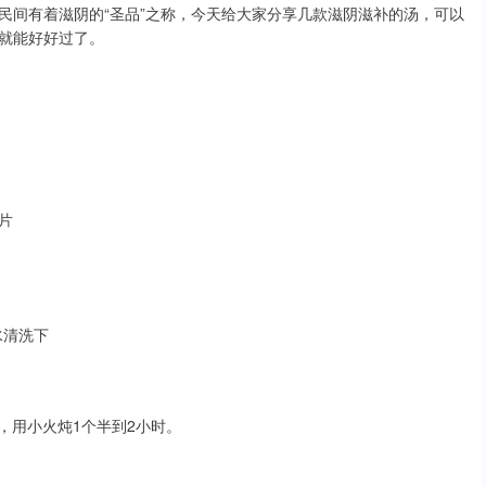
民间有着滋阴的“圣品”之称，今天给大家分享几款滋阴滋补的汤，可以
就能好好过了。
片
水清洗下
开，用小火炖1个半到2小时。