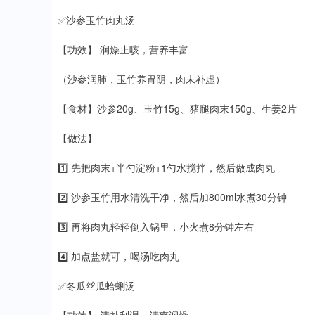
✅沙参玉竹肉丸汤
【功效】 润燥止咳，营养丰富
（沙参润肺，玉竹养胃阴，肉末补虚）
【食材】沙参20g、玉竹15g、猪腿肉末150g、生姜2片
【做法】
1️⃣ 先把肉末+半勺淀粉+1勺水搅拌，然后做成肉丸
2️⃣ 沙参玉竹用水清洗干净，然后加800ml水煮30分钟
3️⃣ 再将肉丸轻轻倒入锅里，小火煮8分钟左右
4️⃣ 加点盐就可，喝汤吃肉丸
✅冬瓜丝瓜蛤蜊汤