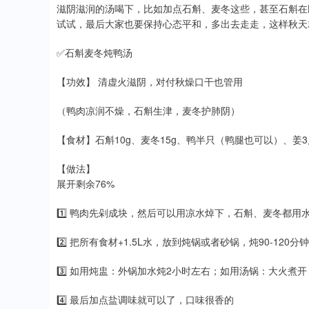
滋阴滋润的汤喝下，比如加点石斛、麦冬这些，甚至石斛在
试试，最后大家也要保持心态平和，多出去走走，这样秋天
✅石斛麦冬炖鸭汤
【功效】 清虚火滋阴，对付秋燥口干也管用
（鸭肉凉润不燥，石斛生津，麦冬护肺阴）
【食材】石斛10g、麦冬15g、鸭半只（鸭腿也可以）、姜3
【做法】
展开剩余76%
1️⃣ 鸭肉先剁成块，然后可以用凉水焯下，石斛、麦冬都用
2️⃣ 把所有食材+1.5L水，放到炖锅或者砂锅，炖90-120分钟
3️⃣ 如用炖盅：外锅加水炖2小时左右；如用汤锅：大火煮
4️⃣ 最后加点盐调味就可以了，口味很香的