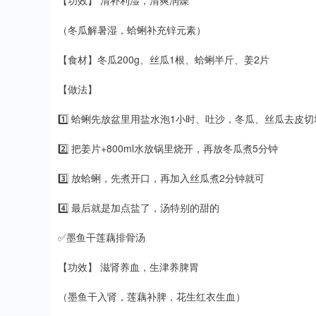
【功效】 清补利湿，清爽润燥
（冬瓜解暑湿，蛤蜊补充锌元素）
【食材】冬瓜200g、丝瓜1根、蛤蜊半斤、姜2片
【做法】
1️⃣ 蛤蜊先放盆里用盐水泡1小时、吐沙，冬瓜、丝瓜去皮切
2️⃣ 把姜片+800ml水放锅里烧开，再放冬瓜煮5分钟
3️⃣ 放蛤蜊，先煮开口，再加入丝瓜煮2分钟就可
4️⃣ 最后就是加点盐了，汤特别的甜的
✅墨鱼干莲藕排骨汤
【功效】 滋肾养血，生津养脾胃
（墨鱼干入肾，莲藕补脾，花生红衣生血）