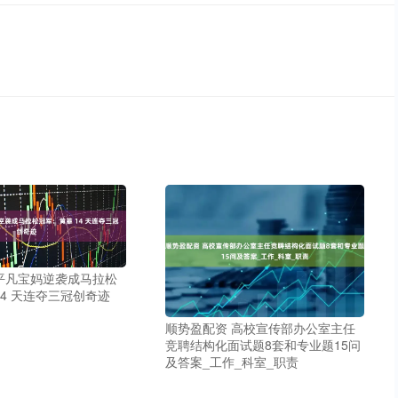
平凡宝妈逆袭成马拉松
14 天连夺三冠创奇迹
顺势盈配资 高校宣传部办公室主任
竞聘结构化面试题8套和专业题15问
及答案_工作_科室_职责