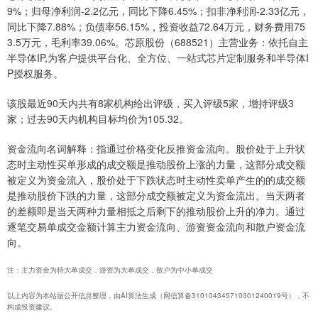
9%；归母净利润-2.2亿元，同比下降6.45%；扣非净利润-2.33亿元，
同比下降7.88%；负债率56.15%，投资收益72.64万元，财务费用75
3.5万元，毛利率39.06%。芯原股份（688521）主营业务：依托自主
半导体IP,为客户提供平台化、全方位、一站式芯片定制服务和半导体I
P授权服务。
该股最近90天内共有8家机构给出评级，买入评级5家，增持评级3
家；过去90天内机构目标均价为105.32。
资金流向名词解释：指通过价格变化反推资金流向。股价处于上升状
态时主动性买单形成的成交额是推动股价上涨的力量，这部分成交额
被定义为资金流入，股价处于下跌状态时主动性卖单产生的的成交额
是推动股价下跌的力量，这部分成交额被定义为资金流出。当天两者
的差额即是当天两种力量相抵之后剩下的推动股价上升的净力。通过
逐笔交易单成交金额计算主力资金流向、游资资金流向和散户资金流
向。
注：主力资金为特大单成交，游资为大单成交，散户为中小单成交
以上内容为本站据公开信息整理，由AI算法生成（网信算备310104345710301240019号），不
构成投资建议。