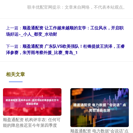
联丰优配官网提示：文章来自网络，不代表本站观点。
上一篇：
顺盈通配资 让工作越来越顺的玄学：工位风水，开启职
场好运~_小人_都变_水动财
下一篇：
顺盈通配资 广东队VS欧美强队！杜锋提拔王洪泽，王睿
泽参赛，朱芳雨考察外援_比赛_青岛_1
相关文章
顺盈通配资 机构评非农: 任何可
能的降息推迟至今年第四季度
顺盈通配资 电力数据“会说话”点