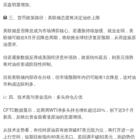
买盘明显增加。
🏦 三、货币政策路径：美联储态度将决定油价上限
美联储是否降息成为市场博弈核心。若通胀持续放缓、就业走弱，美
联储可能在9月开启降息周期，将助推全球经济复苏预期，从而提振原
油需求。
但若通胀数据反弹或美国经济意外强劲，政策转向延后，则美元强势
将对油价形成阶段性抑制。
目前美联储内部存在分歧，但市场预期年内仍可能有1次降息，这对油
市构成边际利多。
📈 四、技术面与资金流向：多头持仓占优
CFTC数据显示，近两周WTI净多头持仓增长超过20%，创下近5个月
新高，反映出资金面看涨原油的意愿增强。
从技术走势看，布伦特原油若有效突破87美元阻力位，将打开进一步
上行空间，短期目标指向90美元关口。若回调不破82美元，则趋势仍