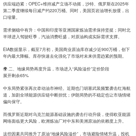
供应端趋紧：OPEC+维持减产立场不动摇，沙特、俄罗斯在2025年
第二季度继续每日减产约220万桶。同时，美国页岩油增长放缓，出
口缩量。
需求侧稳中有升：中国和印度等亚洲国家炼油需求保持坚挺；同时北
半球进入驾驶旺季，汽油消费旺盛，对原油构成实际需求支撑。
EIA数据显示，截至7月初，美国商业原油库存减少近900万桶，创下
年内最大降幅。库存快速去化强化了市场对未来供需趋紧的预期。
🌍 二、地缘局势再度升温，市场进入“风险溢价”定价阶段
展开剩余65%
中东局势紧张再次牵动油市神经。近期也门胡塞武装频繁袭击红海航
道，加剧全球能源供应链中断担忧；伊朗局势的不稳定也让市场情绪
偏向保守。
而俄罗斯近期对乌克兰能源基础设施的袭击行动升级，使得欧亚能源
网络面临更大风险，欧洲炼油厂对中东和美洲原油的依赖度上升。
这些因素共同推升了原油“地缘风险溢价”，市场避险情绪升温，投机