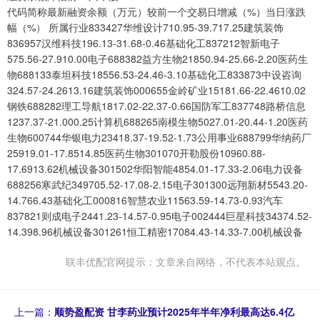
代码简称最新融资余额（万元）较前一个交易日增减（%）当日涨跌
幅（%） 所属行业833427华维设计710.95-39.717.25建筑装饰
836957汉维科技196.13-31.68-0.46基础化工837212智新电子
575.56-27.910.00电子688382益方生物21850.94-25.66-2.20医药生
物688133泰坦科技18556.53-24.46-3.10基础化工833873中设咨询
324.57-24.2613.16建筑装饰000655金岭矿业15181.66-22.4610.02
钢铁688282理工导航1817.02-22.37-0.66国防军工837748路桥信息
1237.37-21.000.25计算机688265南模生物5027.01-20.44-1.20医药
生物600744华银电力23418.37-19.52-1.73公用事业688799华纳药厂
25919.01-17.8514.85医药生物301070开勒股份10960.88-
17.6913.62机械设备301502华阳智能4854.01-17.33-2.06电力设备
688256寒武纪349705.52-17.08-2.15电子301300远翔新材5543.20-
14.766.43基础化工000816智慧农业11563.59-14.73-0.93汽车
837821则成电子2441.23-14.57-0.95电子002444巨星科技34374.52-
14.398.96机械设备301261恒工精密17084.43-14.33-7.00机械设备
联丰优配官网提示：文章来自网络，不代表本站观点。
上一篇：
顺势盈配资 甘李药业预计2025年半年净利最高达6.4亿