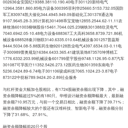
002636金安国纪19388.38110.190.40电子301120新特电气
12964.3581.860.85电力设备300395菲利华25660.5153.732.05国防
军工830974凯大催化344.4945.949.09基础化工301378通达海
9107.9645.28-3.35计算机301498乖宝宠物12855.2544.62-11.11农
林牧渔601003柳钢股份15461.7044.025.23钢铁301388欣灵电气
7040.6942.05-10.48电力设备688367工大高科3658.8739.721.86机
械设备688528秦川物联3140.6335.010.64机械设备301257普蕊斯
9444.5034.08-5.88医药生物920128胜业电气4397.6534.03-0.11电
子300989蕾奥规划16384.6433.365.41建筑装饰873570坤博精工
1776.6332.203.99机械设备601799星宇股份9748.1126.95-0.87汽车
301087可孚医疗11352.5426.273.12医药生物301359东南电子
5236.0424.89-6.74电子301106骏成科技7065.1024.23-3.87电子
873122中纺标789.9424.20-2.89社会服务
与杠杆资金大幅加仓股相比，有1724股融资余额出现下降，其中，融
资余额降幅超过5%的有180只。华维设计融资余额降幅最大，最新融
资余额710.95万元，与前一个交易日相比，融资余额下降了39.71%；
融资余额降幅较大的个股还有汉维科技、智新电子等，融资余额分别
下降了31.68%、27.91%。
融资余额降幅前20只个股