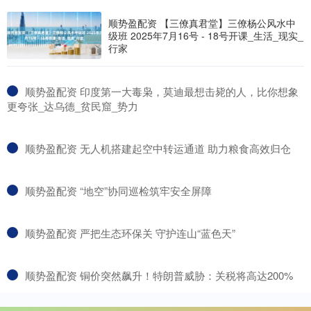
顺势盈配资 【三僚真君堂】三僚杨公风水中
级班 2025年7月16号 - 18号开课_生活_现实_
行家
​顺势盈配资 印度第一大毒枭，莫迪最想击毙的人，比你想象
更夸张_达乌德_贫民窟_势力
​顺势盈配资 无人机搭建起空中转运通道 助力粮食高效归仓
​顺势盈配资 “地空”协同巡检筑牢安全屏障
​顺势盈配资 严把生态环保关 守护连山“蓝色天”
​顺势盈配资 铜价突然飙升！特朗普威胁：关税将高达200%