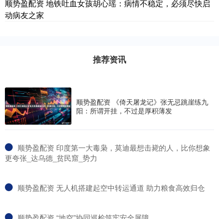
顺势盈配资 地铁吐血女孩胡心瑶：病情不稳定，必须尽快启
动病友之家
推荐资讯
顺势盈配资 《倚天屠龙记》张无忌跳崖练九
阳：所谓开挂，不过是厚积薄发
​顺势盈配资 印度第一大毒枭，莫迪最想击毙的人，比你想象
更夸张_达乌德_贫民窟_势力
​顺势盈配资 无人机搭建起空中转运通道 助力粮食高效归仓
​顺势盈配资 “地空”协同巡检筑牢安全屏障