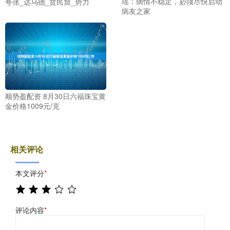
瑶：病情不稳定，必须尽快启动
夸张_达乌德_贫民窟_势力
病友之家
顺势盈配资 8月30日六福珠宝黄
金价格1009元/克
相关评论
本文评分
*
评论内容
*